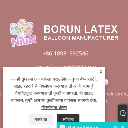
+86-18931392546
borunfactory@163.com
X
आम्ही तुम्हाला एक चांगला ब्राउझिंग अनुभव देण्यासाठी,
साइट रहदारीचे विश्लेषण करण्यासाठी आणि सामग्री
वैयक्तिकृत करण्यासाठी कुकीज वापरतो. ही साइट
Copyright © 2022 China Hebei Xiongxian Borun Latex Products Co.,
वापरून, तुम्ही आमच्या कुकीजच्या वापरास सहमती देता.
LTD. - बलून आर्च, बोबो बलून, लेटेक्स बलून - सर्व हक्क राखीव.
गोपनीयता धोरण
Links
Sitemap
RSS
XML
गोपनीयता धोरण
नकार द्या
स्वीकारा
Online Service