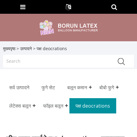
मुख्यपृष्ठ
>
उत्पादने
> पक्ष deocrations
सर्व उत्पादने
फुगे सेट
बलून कमान
बोबो फुगे
लेटेक्स बलून
फॉइल बलून
पक्ष deocrations