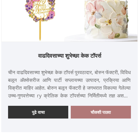
वाढदिवसाच्या शुभेच्छा केक टॉपर्स
चीन वाढदिवसाच्या शुभेच्छा केक टॉपर्स पुरवठादार, बोरुन फॅक्टरी, विविध
बलून अ‍ॅक्सेसरीज आणि पार्टी सप्लायच्या उत्पादन, प्रक्रिया आणि
विक्रीत माहिर आहेत. बोरुन बलून फॅक्टरी हे जगभरात विकल्या गेलेल्या
उच्च-गुणवत्तेच्या ry क्रेलिक केक टॉपर्सच्या निर्मितीमध्ये तज्ञ असलेले
एक अग्रगण्य जागतिक पार्टी उत्पादन निर्माता आहे. त्यांचे नवीनतम
वाढदिवसाच्या शुभेच्छा केक टॉपर्स सध्या विक्रीवर आहेत. एक उच्च-अंत
पुढे वाचा
चौकशी पाठवा
ब्रँड म्हणून, निन आपल्या गरजा भागविलेल्या, विविध आवश्यकता पूर्ण
करून सानुकूलित ग्लिटर हॅपी बर्थडे केक टॉपर्स ऑफर करते.