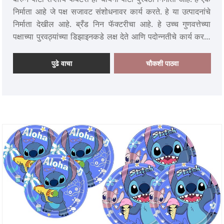
निर्माता आहे जे पक्ष सजावट संशोधनावर कार्य करते. हे या उत्पादनांचे
निर्माता देखील आहे. ब्रँड निन फॅक्टरीचा आहे. हे उच्च गुणवत्तेच्या
पक्षाच्या पुरवठ्यांच्या डिझाइनकडे लक्ष देते आणि पदोन्नतीचे कार्य करते.
कारखान्यात मिनीक्राफ्ट पार्टी पुरवठा सुरू करण्यात आला आहे. हे पार्टी
फॉइल बलून, पार्टी लेटेक्स बलून आणि डिस्पोजेबल टेबलवेअर देखील
पुढे वाचा
चौकशी पाठवा
बनवते. या पार्टी आयटमचे अनेक प्रकार आहेत. कारखाना ग्राहकांना
आवश्यक ते खरेदी करण्याचा एक स्टॉप मार्ग देते.