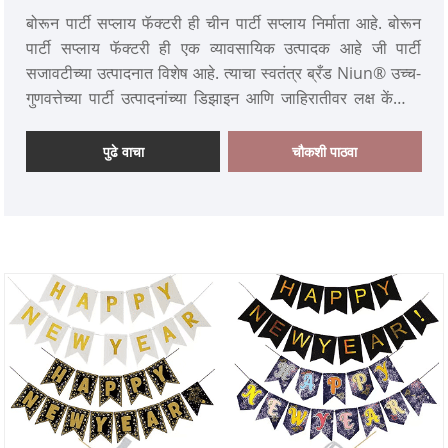
बोरून पार्टी सप्लाय फॅक्टरी ही चीन पार्टी सप्लाय निर्माता आहे. बोरून
पार्टी सप्लाय फॅक्टरी ही एक व्यावसायिक उत्पादक आहे जी पार्टी
सजावटीच्या उत्पादनात विशेष आहे. त्याचा स्वतंत्र ब्रँड Niun® उच्च-
गुणवत्तेच्या पार्टी उत्पादनांच्या डिझाइन आणि जाहिरातीवर लक्ष केंद्रित
करतो. कंपनी केवळ उच्च-गुणवत्तेचे बटरफ्लाय पार्टी सप्लायच पुरवत
नाही, तर फुगे माला किट, डिस्पोजेबल टेबलवेअर आणि फुगे
पुढे वाचा
चौकशी पाठवा
ॲक्सेसरीजसह विविध प्रकारच्या पार्टी मालिका उत्पादनांचे उत्पादन
करते, ज्यामुळे ग्राहकांना एक-स्टॉप पार्टी खरेदीचा अनुभव तयार करण्यात
मदत होते.