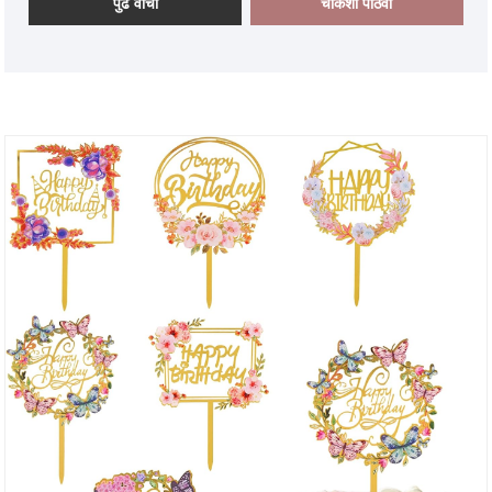
पुढे वाचा
चौकशी पाठवा
थीम असलेली पार्टी टेबलवेअरसह थीम असलेली पार्टी होस्ट करीत
असलात तरी, वाढदिवसाच्या उत्सवासाठी अनन्य वाढदिवसाचे टेबलवेअर
निवडत असलात किंवा पदवीधर साजरा करण्यासाठी पदवी-थीम असलेली
टेबलवेअरची निवड करणे, एनआययूएन® पेपर पार्टी टेबलवेअर सेट
सानुकूलित पेपर टेबलवेअर सेट देखील आपल्याला बर्‍याच वेळा
निवडण्याची परवानगी देते आणि आपल्याला खूप वेळ आणि प्रयत्नांची
निवड करण्याची परवानगी देते आणि प्रयत्न करणे, आणि खूप वेळ आणि
प्रयत्न करणे, आणि आपण खूप वेळ वाचवितो आणि प्रयत्न केला आहे.