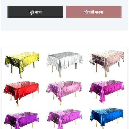
कॅरेक्टर पेपर बॅनर इत्यादींचा समावेश आहे, जे वेगवेगळ्या प्रसंगी
सजावटीच्या दृश्यांशी जुळले जाऊ शकते आणि सर्व वयोगटांना व्यापू
पुढे वाचा
चौकशी पाठवा
शकते. आम्ही बाजारपेठांच्या विस्तृत श्रेणीत जागतिक प्रवेशासाठी उच्च-
गुणवत्तेच्या कागदाच्या बॅनरवर अवलंबून आहोत, खरेदीसाठी येण्यासाठी
सर्व इच्छुक ग्राहकांचे स्वागत करतो.