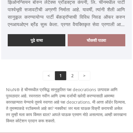
झिओनग्सियन बोरुन लेटेक्स प्रॉडक्ट्स कंपनी, लि. चीनमधील पार्टी
पार्श्वभूमी सजावटीची अग्रणी निर्माता आहे. यावर्षी, त्यांनी शैली आणि
सानुकूल करण्यायोग्य पार्टी बॅकड्रॉप्सची विविध निवड ऑफर करुन
एनआयओएन ब्रँड सुरू केला. प्रगत वैयक्तिकृत सेवा प्रणाली आणि
कठोर गुणवत्ता नियंत्रणासह, कंपनीने जागतिक बाजारपेठेत व्यापक
मान्यता आणि सतत विक्री वाढ केली आहे, ज्यामुळे ते देशांतर्गत आणि
पुढे वाचा
चौकशी पाठवा
आंतरराष्ट्रीय दोन्ही वापरकर्त्यांचा विश्वास कमावतात.
<
1
2
>
NiuN® हे चीनमधील प्रसिद्ध सानुकूलित पक्ष deocrations उत्पादक आणि
पुरवठादार आहे. स्वस्तात नवीन आणि उच्च दर्जाची खरेदी करण्यासाठी आमच्या
कारखान्यात येण्याचे तुमचे स्वागत आहे पक्ष deocrations. मी आत्ता ऑर्डर दिल्यास,
ते तुमच्याकडे स्टॉकमध्ये आहे का? नक्कीच! जर मला घाऊक विक्री करायची असेल
तर तुम्ही मला काय किंमत द्याल? आपले घाऊक प्रमाण मोठे असल्यास, आम्ही कारखाना
किंमत कोटेशन प्रदान करू शकतो.