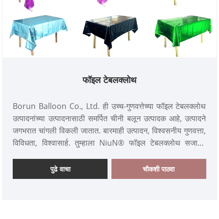
फॉइल टेबलक्लोथ
Borun Balloon Co., Ltd. ही उच्च-गुणवत्तेच्या फॉइल टेबलक्लोथ
उत्पादनांच्या उत्पादनासाठी समर्पित चीनी बलून उत्पादक आहे, उत्पादने
जगभरात चांगली विकली जातात. बारमाही उत्पादन, विश्वसनीय गुणवत्ता,
विविधता, विश्वासार्ह. तुम्हाला NiuN® फॉइल टेबलक्लोथ सजावट
म्हणून वापरण्यात स्वारस्य असल्यास, किंवा उत्पादनाची अधिक माहिती
जाणून घ्यायची असल्यास, कृपया आमच्याशी मोकळ्या मनाने संपर्क साधा,
पुढे वाचा
चौकशी पाठवा
आम्ही उच्च-गुणवत्तेच्या आणि स्पर्धात्मक किमती प्रदान करू, तुमचा
फॉइल टेबलक्लोथचा चायनीज पुरवठादार होण्यासाठी उत्सुक आहोत
.फॉइल टेबलक्लोथ हा एक प्रकारचा पार्टी सजावट आहे, सामान्यत:
विविध सेलिब्रेशन ॲक्टिव्हिटीजपासून संरक्षण करण्यासाठी वापरला