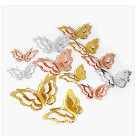
जातो. ओरखडे नुकसान, आणि देखावा सजावट वाढवू शकता पोत साहित्य
फॉइल टेबलक्लोथ सामान्यत: पीईटी ॲल्युमिनाइज्ड फिल्म असतात.
पीईटी ॲल्युमिनाइज्ड फिल्मला व्हॅक्यूम कोटिंग प्रक्रियेद्वारे पीईटी
फिल्मच्या पृष्ठभागावर धातूच्या ॲल्युमिनियमच्या थराने लेपित केले जाते.
सामग्रीमध्ये पीईटी फिल्मची उच्च शक्ती, अश्रू प्रतिरोध आणि वृद्धत्व
प्रतिरोध तसेच ॲल्युमिनियमच्या थराची उच्च चमक आणि अडथळा
गुणधर्म आहेत. हे सूप आणि तेलाच्या डागांच्या प्रवेशास प्रभावीपणे
अवरोधित करू शकते, ते जलरोधक आणि आर्द्रता-प्रतिरोधक आहे आणि
फक्त साफसफाई करताना पुसणे किंवा टाकून देणे आवश्यक आहे, जे
वापरण्यास सोयीचे आहे. तपशील सामान्य फॉइल टेबलक्लोथ आकार
1.37*1.83m, 1.37*2.74m आणि 1*2.7m घरगुती आणि लहान
आणि मध्यम आकाराच्या पार्टी टेबलसाठी आहेत. विविध दृश्यांच्या
डेस्कटॉप लेआउट आवश्यकता पूर्ण करण्यासाठी ग्राहकांच्या
आवश्यकतांनुसार काही उत्पादने फॉइल टेबलक्लोथ आकार आणि नमुना
सानुकूलित केली जाऊ शकतात. रंग रंग समृद्ध आणि वैविध्यपूर्ण आहेत,
ज्यात लाल, चांदी, सोने आणि काळा, तसेच मॅकरून, लेसर, ग्रेडियंट
इत्यादी शुद्ध रंगांचा समावेश आहे. काही शैली ब्रॉन्झिंग पॅटर्न आणि कार्टून
पॅटर्नशी जुळतात, ज्यामुळे रोमँटिक, उबदार, चैतन्यशील, उच्च-अंत आणि