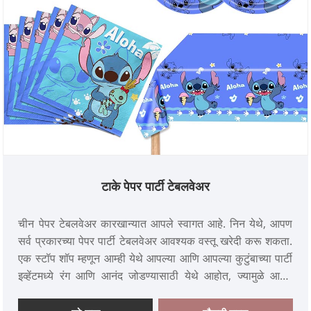
टाके पेपर पार्टी टेबलवेअर
चीन पेपर टेबलवेअर कारखान्यात आपले स्वागत आहे. निन येथे, आपण
सर्व प्रकारच्या पेपर पार्टी टेबलवेअर आवश्यक वस्तू खरेदी करू शकता.
एक स्टॉप शॉप म्हणून आम्ही येथे आपल्या आणि आपल्या कुटुंबाच्या पार्टी
इव्हेंटमध्ये रंग आणि आनंद जोडण्यासाठी येथे आहोत, ज्यामुळे आपण
एनआययूएनए पार्टी टेबलवेअर सेट खरेदी करता त्या क्षणी आपल्याला
आनंद आणि आनंद मिळू शकेल. आपण आपल्या मुलासाठी विविध डिस्ने-