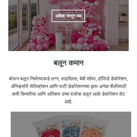
अधिक जाणून घ्या
बलून कमान
बोरून बलून निर्मात्याकडे लग्न, वाढदिवस, बेबी शॉवर, हॉलिडे डेकोरेशन,
ॲनिव्हर्सरी सेलिब्रेशन आणि पार्टी डेकोरेशनच्या इतर अनेक शैलींसाठी
कमी किमतीचा आणि अतिशय उच्च दर्जाचा बलून आर्क डेकोरेशन सेट
आहे.