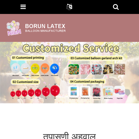
तपासणी अहवाल