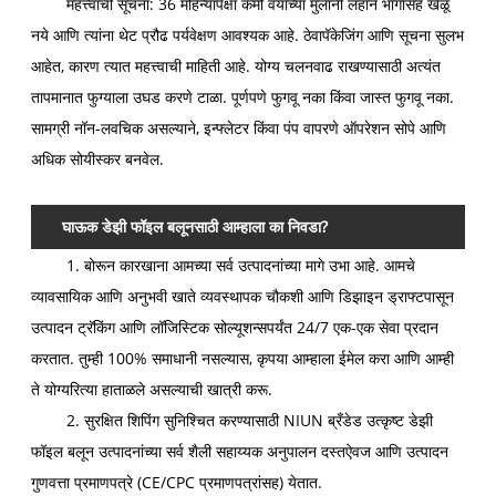
महत्त्वाची सूचना: 36 महिन्यांपेक्षा कमी वयाच्या मुलांनी लहान भागांसह खेळू
नये आणि त्यांना थेट प्रौढ पर्यवेक्षण आवश्यक आहे. ठेवा
पॅकेजिंग आणि सूचना सुलभ
आहेत, कारण त्यात महत्त्वाची माहिती आहे. योग्य चलनवाढ राखण्यासाठी अत्यंत
तापमानात फुग्याला उघड करणे टाळा. पूर्णपणे फुगवू नका किंवा जास्त फुगवू नका.
सामग्री नॉन-लवचिक असल्याने, इन्फ्लेटर किंवा पंप वापरणे ऑपरेशन सोपे आणि
अधिक सोयीस्कर बनवेल.
घाऊक डेझी फॉइल बलूनसाठी आम्हाला का निवडा?
1. बोरून कारखाना आमच्या सर्व उत्पादनांच्या मागे उभा आहे. आमचे
व्यावसायिक आणि अनुभवी खाते व्यवस्थापक चौकशी आणि डिझाइन ड्राफ्टपासून
उत्पादन ट्रॅकिंग आणि लॉजिस्टिक सोल्यूशन्सपर्यंत 24/7 एक-एक सेवा प्रदान
करतात. तुम्ही 100% समाधानी नसल्यास, कृपया आम्हाला ईमेल करा आणि आम्ही
ते योग्यरित्या हाताळले असल्याची खात्री करू.
2. सुरक्षित शिपिंग सुनिश्चित करण्यासाठी NIUN ब्रँडेड उत्कृष्ट डेझी
फॉइल बलून उत्पादनांच्या सर्व शैली सहाय्यक अनुपालन दस्तऐवज आणि उत्पादन
गुणवत्ता प्रमाणपत्रे (CE/CPC प्रमाणपत्रांसह) येतात.