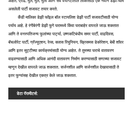
आहेत, प्रौढ, मुले, मुले, मुली आणि सर्व वयोगटातील लोकांसाठी एक नवीन डेझी-थीम
असलेली पार्टी सजावट तयार करते.
कँडी मालिका डेझी फॉइल बॉल स्टायलिश डेझी पार्टी सजावटीसाठी योग्य
पर्याय आहे. हे रंगीबेरंगी डेझी फुगे घरामध्ये किंवा घराबाहेर वापरले जाऊ शकतात
आणि ते वनस्पतिजन्य फुलांच्या पार्ट्या, उष्णकटिबंधीय समर पार्टी, वाढदिवस,
बॅचलोरेट पार्टी, ग्रॅज्युएशन, रेव्स, क्लास रियुनियन, ख्रिसमस डेकोरेशन, बेबी शॉवर
आणि इतर सुट्टीच्या कार्यक्रमांसाठी योग्य आहेत. ते तुमच्या घराचे वातावरण
वाढवण्यासाठी आणि अधिक आनंदी वातावरण निर्माण करण्यासाठी सणाच्या सजावट
म्हणून देखील वापरले जाऊ शकतात. सर्जनशील आणि सर्जनशील देखावासाठी ते
इतर फुग्यांसह देखील एकत्र केले जाऊ शकतात.
डेटा पॅरामीटर्स:
उत्
र
ज