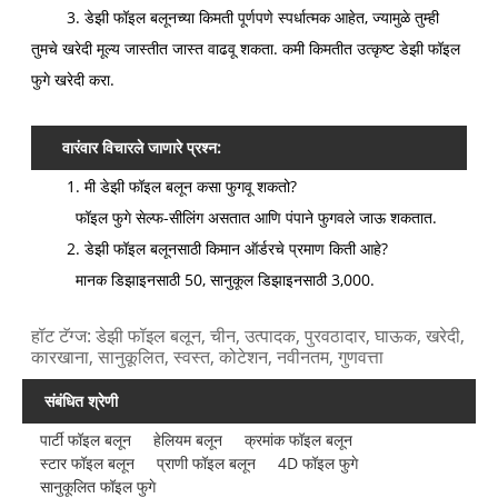
3. डेझी फॉइल बलूनच्या किमती पूर्णपणे स्पर्धात्मक आहेत, ज्यामुळे तुम्ही
तुमचे खरेदी मूल्य जास्तीत जास्त वाढवू शकता. कमी किमतीत उत्कृष्ट डेझी फॉइल
फुगे खरेदी करा.
वारंवार विचारले जाणारे प्रश्न:
1. मी डेझी फॉइल बलून कसा फुगवू शकतो?
फॉइल फुगे सेल्फ-सीलिंग असतात आणि पंपाने फुगवले जाऊ शकतात.
2. डेझी फॉइल बलूनसाठी किमान ऑर्डरचे प्रमाण किती आहे?
मानक डिझाइनसाठी 50, सानुकूल डिझाइनसाठी 3,000.
हॉट टॅग्ज: डेझी फॉइल बलून, चीन, उत्पादक, पुरवठादार, घाऊक, खरेदी,
कारखाना, सानुकूलित, स्वस्त, कोटेशन, नवीनतम, गुणवत्ता
संबंधित श्रेणी
पार्टी फॉइल बलून
हेलियम बलून
क्रमांक फॉइल बलून
स्टार फॉइल बलून
प्राणी फॉइल बलून
4D फॉइल फुगे
सानुकूलित फॉइल फुगे