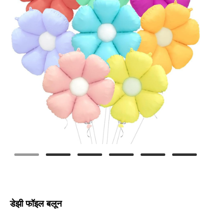
डेझी फॉइल बलून