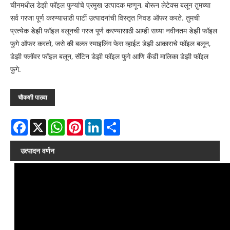
चीनमधील डेझी फॉइल फुग्यांचे प्रमुख उत्पादक म्हणून, बोरून लेटेक्स बलून तुमच्या
सर्व गरजा पूर्ण करण्यासाठी पार्टी उत्पादनांची विस्तृत निवड ऑफर करते. तुमची
प्रत्येक डेझी फॉइल बलूनची गरज पूर्ण करण्यासाठी आम्ही सध्या नवीनतम डेझी फॉइल
फुगे ऑफर करतो, जसे की बल्क स्माइलिंग फेस व्हाईट डेझी आकाराचे फॉइल बलून,
डेझी फ्लॉवर फॉइल बलून, सॅटिन डेझी फॉइल फुगे आणि कँडी मालिका डेझी फॉइल
फुगे.
चौकशी पाठवा
Facebook
X
WhatsApp
Pinterest
LinkedIn
Share
उत्पादन वर्णन