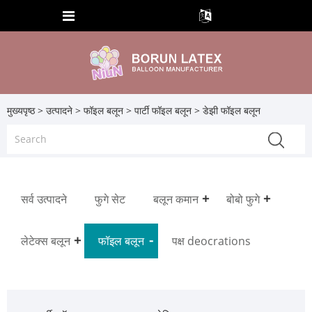
मुख्यपृष्ठ
>
उत्पादने
>
फॉइल बलून
>
पार्टी फॉइल बलून
> डेझी फॉइल बलून
सर्व उत्पादने
फुगे सेट
बलून कमान
बोबो फुगे
लेटेक्स बलून
फॉइल बलून
पक्ष deocrations