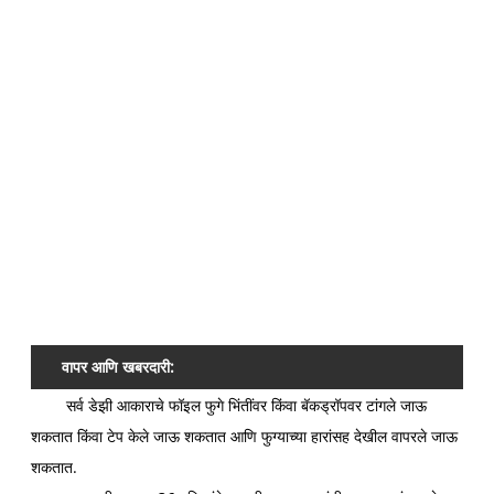
पॅक
फिल
व
M
चा
प्रम
वापर आणि खबरदारी:
सर्व डेझी आकाराचे फॉइल फुगे भिंतींवर किंवा बॅकड्रॉपवर टांगले जाऊ
शकतात किंवा टेप केले जाऊ शकतात आणि फुग्याच्या हारांसह देखील वापरले जाऊ
शकतात.