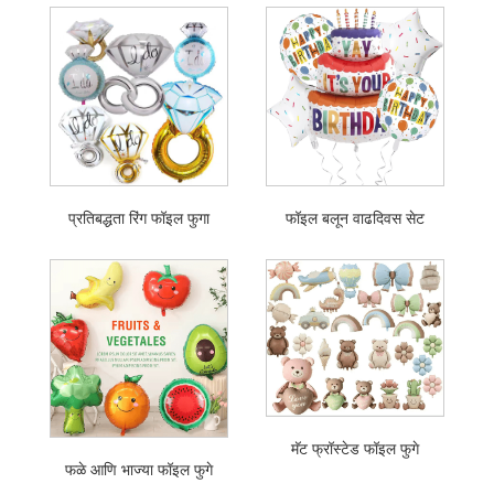
प्रतिबद्धता रिंग फॉइल फुगा
फॉइल बलून वाढदिवस सेट
मॅट फ्रॉस्टेड फॉइल फुगे
फळे आणि भाज्या फॉइल फुगे