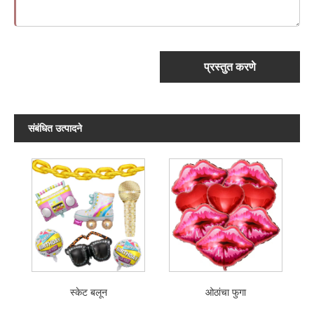
प्रस्तुत करणे
संबंधित उत्पादने
स्केट बलून
ओठांचा फुगा