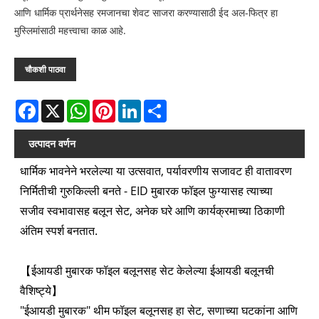
आणि धार्मिक प्रार्थनेसह रमजानचा शेवट साजरा करण्यासाठी ईद अल-फित्र हा
मुस्लिमांसाठी महत्त्वाचा काळ आहे.
चौकशी पाठवा
Facebook
X
WhatsApp
Pinterest
LinkedIn
Share
उत्पादन वर्णन
धार्मिक भावनेने भरलेल्या या उत्सवात, पर्यावरणीय सजावट ही वातावरण
निर्मितीची गुरुकिल्ली बनते - EID मुबारक फॉइल फुग्यासह त्याच्या
सजीव स्वभावासह बलून सेट, अनेक घरे आणि कार्यक्रमाच्या ठिकाणी
अंतिम स्पर्श बनतात.
【ईआयडी मुबारक फॉइल बलूनसह सेट केलेल्या ईआयडी बलूनची
वैशिष्ट्ये】
"ईआयडी मुबारक" थीम फॉइल बलूनसह हा सेट, सणाच्या घटकांना आणि