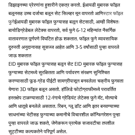
डिझाइनच्या प्रेरणांना हुशारीने एकत्र करतो. ईआयडी मुबारक फॉइल
बलूनसह उच्च दर्जाचा बलून सेट सिल्व्हर मून वापरतो आणि
स्टार फॉइल
फुगे
ईआयडी मुबारक फॉइल फुग्यासह बलून सेटसाठी, आम्ही विशेषतः
बायोडिग्रेडेबल लेटेक्स वापरतो, सर्व फुगे 6-12 महिन्यांत नैसर्गिक
वातावरणात पूर्णपणे विघटित होऊ शकतात. फॉइल फुगे व्यावसायिक
दुरुस्ती अनुदानासह सुसज्ज आहेत आणि 3-5 वर्षांसाठी पुन्हा वापरले
जाऊ शकतात
EID मुबारक फॉइल फुग्यासह बलून सेट EID मुबारक फॉइल फुग्यासह
फुग्याच्या सेटमध्ये सुरक्षितता आणि पर्यावरण संरक्षण सुनिश्चित
करण्यासाठी फूड-ग्रेड पीईटी सामग्रीपासून बनवलेला चक्रीय फुगवता
येणारा 3D फॉइल बलून असतो. हॉलिडे फोटोग्राफीमध्ये परावर्तित
हस्तक्षेप टाळण्यासाठी 12-रंगाचे ग्रेडियंट लेटेक्स फुगे मॅट, मोत्याचे
आणि धातूचे बनलेले असतात. रिबन, ग्लू डॉट आणि इतर बनवण्याच्या
साधनांच्या भेटीसह फुग्याच्या कमानीचे विचारशील कॉन्फिगरेशन पुन्हा
पुन्हा वापरले जाऊ शकते, जेणेकरून प्रत्येक सजावटीचा तपशील
सुट्टीच्या कल्पकतेने परिपूर्ण असेल.