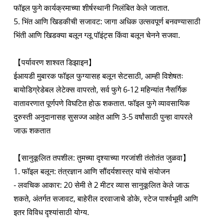
फॉइल फुगे कार्यक्रमाच्या शीर्षस्थानी निलंबित केले जातात.
5. भिंत आणि खिडकीची सजावट: जागा अधिक उत्सवपूर्ण बनवण्यासाठी
भिंती आणि खिडक्या बलून ग्लू पॉइंट्स किंवा बलून चेनने सजवा.
【पर्यावरण शाश्वत डिझाइन】
ईआयडी मुबारक फॉइल फुग्यासह बलून सेटसाठी, आम्ही विशेषतः
बायोडिग्रेडेबल लेटेक्स वापरतो, सर्व फुगे 6-12 महिन्यांत नैसर्गिक
वातावरणात पूर्णपणे विघटित होऊ शकतात. फॉइल फुगे व्यावसायिक
दुरुस्ती अनुदानासह सुसज्ज आहेत आणि 3-5 वर्षांसाठी पुन्हा वापरले
जाऊ शकतात
【सानुकूलित तपशील: तुमच्या दृश्याच्या गरजांशी तंतोतंत जुळवा】
1. फॉइल बलून: तंत्रज्ञान आणि सौंदर्यशास्त्र यांचे संयोजन
- लवचिक आकार: 20 सेमी ते 2 मीटर व्यास सानुकूलित केले जाऊ
शकते, अंतर्गत सजावट, बाहेरील दरवाजाचे डोके, स्टेज पार्श्वभूमी आणि
इतर विविध दृश्यांसाठी योग्य.