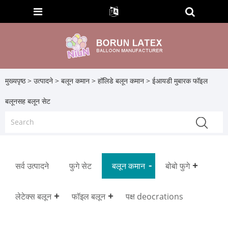
मुख्यपृष्ठ
>
उत्पादने
>
बलून कमान
>
हॉलिडे बलून कमान
> ईआयडी मुबारक फॉइल
बलूनसह बलून सेट
सर्व उत्पादने
फुगे सेट
बलून कमान
बोबो फुगे
लेटेक्स बलून
फॉइल बलून
पक्ष deocrations