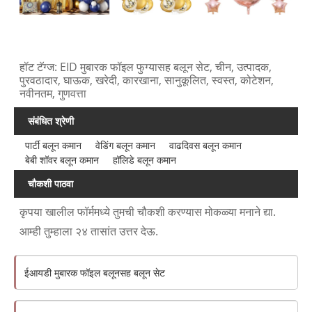
हॉट टॅग्ज: EID मुबारक फॉइल फुग्यासह बलून सेट, चीन, उत्पादक,
पुरवठादार, घाऊक, खरेदी, कारखाना, सानुकूलित, स्वस्त, कोटेशन,
नवीनतम, गुणवत्ता
संबंधित श्रेणी
पार्टी बलून कमान
वेडिंग बलून कमान
वाढदिवस बलून कमान
बेबी शॉवर बलून कमान
हॉलिडे बलून कमान
चौकशी पाठवा
कृपया खालील फॉर्ममध्ये तुमची चौकशी करण्यास मोकळ्या मनाने द्या.
आम्ही तुम्हाला २४ तासांत उत्तर देऊ.