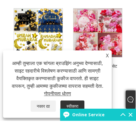
X
आम्ही तुम्हाला एक चांगला ब्राउझिंग अनुभव देण्यासाठी,
ईद अल-फित्र फुग्याच्या माला किट
व्हॅलेंटाईन डे बलून हार सेट
साइट रहदारीचे विश्लेषण करण्यासाठी आणि सामग्री
वैयक्तिकृत करण्यासाठी कुकीज वापरतो. ही साइट
वापरून, तुम्ही आमच्या कुकीजच्या वापरास सहमती देता.
गोपनीयता धोरण
नकार द्या
स्वीकारा
Online Service