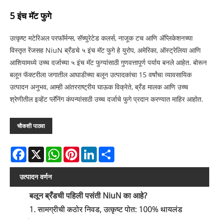
5 इंच मॅट फुगे
उत्कृष्ट मटेरिअल परफॉर्मन्स, सॅच्युरेटेड कलर्स, नाजूक टच आणि ॲप्लिकेशनच्या
विस्तृत रेंजसह NiuN ब्रँडचे ५ इंच मॅट फुगे हे युरोप, अमेरिका, ऑस्ट्रेलिया आणि
आशियामध्ये उच्च दर्जाच्या ५ इंच मॅट फुग्यांसाठी गुणवत्तापूर्ण पर्याय बनले आहेत. बोरून
बलून फॅक्टरीला जगातील आघाडीच्या बलून उत्पादकांचा 15 वर्षांचा व्यावसायिक
उत्पादन अनुभव, आम्ही आंतरराष्ट्रीय घाऊक विक्रेते, ब्रँड मालक आणि उच्च
श्रेणीतील इव्हेंट प्लॅनिंग कंपन्यांसाठी उच्च दर्जाचे फुगे प्रदान करण्यात माहिर आहोत.
चौकशी पाठवा
Facebook
X
WhatsApp
Pinterest
LinkedIn
Share
उत्पादन वर्णन
बलून ब्रँडची पहिली पसंती NiuN का आहे?
1. सामग्रीची कठोर निवड, उत्कृष्ट पोत: 100% थायलंड