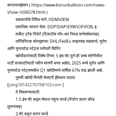
कस्टमायझेशन ( https://www.borunballoon.com/news-
show-1036578.html )
सहकार्याचे विविध मार्ग: ODM\OEM
एकाधिक व्यापार सेवा: DDP\DAP\EXW\CIF\FOB, इ.
मार्केट ट्रेंड रिपोर्ट (टिकटॉक पॉप-अप निवड मार्गदर्शकासह)
लॉजिस्टिक सोल्यूशन्स: DHL/FedEx लाइनसह सहकार्य, युरोप
आणि युनायटेड स्टेट्स घरोघरी शिपिंग
खरेदीदारांसाठी विशेष टिप्स: 5 इंच मॅट फुगे ही उच्च श्रेणीतील
पार्टी सजावटीसाठी नवीन मागणी बनत आहेत, 2025 मध्ये युरोप आणि
युनायटेड स्टेट्समधील Q1 खरेदीमध्ये वार्षिक 67% वाढ झाली आहे.
तुमची खरेदी विनंती फॅक्टरी ईमेलवर पाठवा
[
yang1814227679@163.com
]
ते मिळवण्यासाठी:
1.5 इंच मॅट बलून मोफत नमुना कार्ड (पॅन्टोन कलर कोड
तुलनासह)
2.मॅट बलून कलर कार्ड