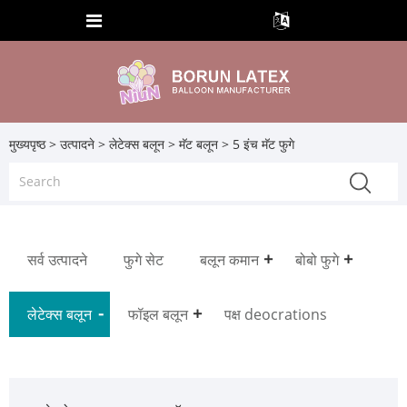
मुख्यपृष्ठ
>
उत्पादने
>
लेटेक्स बलून
>
मॅट बलून
> 5 इंच मॅट फुगे
सर्व उत्पादने
फुगे सेट
बलून कमान
बोबो फुगे
लेटेक्स बलून
फॉइल बलून
पक्ष deocrations