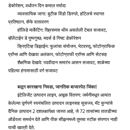
डेकोरेशन, वर्धापन दिन कमाल मर्यादा
व्यावसायिक जागा: बुटीक विंडो डिस्प्ले, हॉटेलचे स्वागत
प्रतिष्ठान, कॅफे वातावरण
हॉलिडे मार्केटिंग: ख्रिसमस थीम असलेली टेबल सजावट,
व्हॅलेंटाईन डे पुष्पगुच्छ, मदर्स डे गिफ्ट डेकोरेशन
क्रिएटिव्ह डिझाईन: फुलांचा संयोजन, भेटवस्तू, फोटोग्राफिक
प्रॉप्स आणि देखावा अलंकार, फोटोग्राफी प्रॉप्स आणि सेटसह
शैक्षणिक देखावे: पदवीदान समारंभ आसन सजावट, शाळेच्या
पहिल्या हंगामासाठी वर्ग सजावट
बलून कारखाना निवडा, जागतिक बाजारपेठ जिंका!
इंटेलिजेंट उत्पादन लाइन, अचूक वितरण: जर्मनीमधून आयात
केलेल्या पूर्णपणे स्वयंचलित उत्पादन लाइनसह सुसज्ज, मॅट फुग्यांचे
दैनिक उत्पादन 2 दशलक्षांपेक्षा जास्त आहे, जे 72 तासांच्या तातडीच्या
ऑर्डरला समर्थन देते आणि पीक सीझनमध्ये तुमचा स्टॉक संपणार नाही
याची खात्री देते.