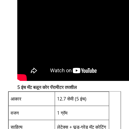
5 इंच मॅट बलून कोर पॅरामीटर तपशील
आकार
12.7 सेमी (5 इंच)
वजन
1 ग्रॅम
साहित्य
लेटेक्स + फूड-ग्रेड मॅट कोटिंग