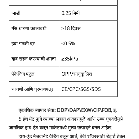
जाडी
0.25 मिमी
गॅस धारणा कालावधी
≥18 दिवस
हवा गळती दर
≤0.5%
दाब सहन करण्याची क्षमता
≥35kPa
पॅकेजिंग पद्धत
OPP/सानुकूलित
चाचणी आणि प्रमाणपत्र
CE/CPC/SGS/SDS
एकाधिक व्यापार सेवा: DDP\DAP\EXW\CIF\FOB, इ.
5 इंच मॅट फुगे त्यांच्या लहान आकारामुळे आणि उच्च गुणवत्तेमुळे
जागतिक हाय-एंड बलून मार्केटमध्ये मुख्य उत्पादने बनत आहेत:
हाय-एंड मेजवानी: वेडिंग बलून आर्च, बेबी शॉवरसाठी डेझर्ट टेबल