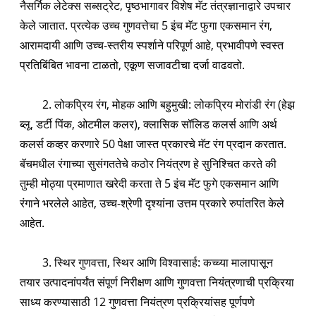
नैसर्गिक लेटेक्स सब्सट्रेट, पृष्ठभागावर विशेष मॅट तंत्रज्ञानाद्वारे उपचार
केले जातात. प्रत्येक उच्च गुणवत्तेचा 5 इंच मॅट फुगा एकसमान रंग,
आरामदायी आणि उच्च-स्तरीय स्पर्शाने परिपूर्ण आहे, प्रभावीपणे स्वस्त
प्रतिबिंबित भावना टाळतो, एकूण सजावटीचा दर्जा वाढवतो.
2. लोकप्रिय रंग, मोहक आणि बहुमुखी: लोकप्रिय मोरांडी रंग (हेझ
ब्लू, डर्टी पिंक, ओटमील कलर), क्लासिक सॉलिड कलर्स आणि अर्थ
कलर्स कव्हर करणारे 50 पेक्षा जास्त प्रकारचे मॅट रंग प्रदान करतात.
बॅचमधील रंगाच्या सुसंगततेचे कठोर नियंत्रण हे सुनिश्चित करते की
तुम्ही मोठ्या प्रमाणात खरेदी करता ते 5 इंच मॅट फुगे एकसमान आणि
रंगाने भरलेले आहेत, उच्च-श्रेणी दृश्यांना उत्तम प्रकारे रुपांतरित केले
आहेत.
3. स्थिर गुणवत्ता, स्थिर आणि विश्वासार्ह: कच्च्या मालापासून
तयार उत्पादनांपर्यंत संपूर्ण निरीक्षण आणि गुणवत्ता नियंत्रणाची प्रक्रिया
साध्य करण्यासाठी 12 गुणवत्ता नियंत्रण प्रक्रियांसह पूर्णपणे